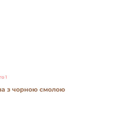
про майстерню
оставка
контакти
о 1
за з чорною смолою
а