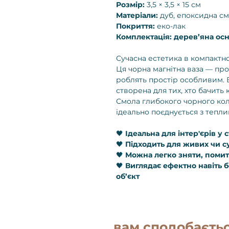
Розмір:
3,5 × 3,5 × 15 см
Матеріали:
дуб, епоксидна с
Покриття:
еко-лак
Комплектація: дерев’яна осн
Сучасна естетика в компактн
Ця чорна магнітна ваза — про
роблять простір особливим. В
створена для тих, хто бачить к
Смола глибокого чорного коль
ідеально поєднується з тепл
🖤
Ідеальна для інтер'єрів у 
🖤
Підходить для живих чи су
🖤
Можна легко зняти, помит
🖤
Виглядає ефектно навіть б
об’єкт
вам сподобаєть