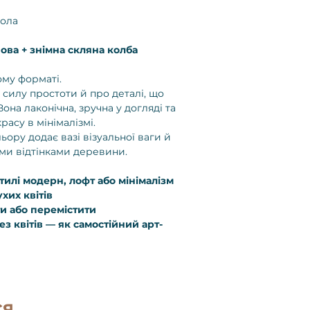
мола
ова + знімна скляна колба
ому форматі.
 силу простоти й про деталі, що
она лаконічна, зручна у догляді та
расу в мінімалізмі.
ору додає вазі візуальної ваги й
ими відтінками деревини.
стилі модерн, лофт або мінімалізм
хих квітів
и або перемістити
ез квітів — як самостійний арт-
ся