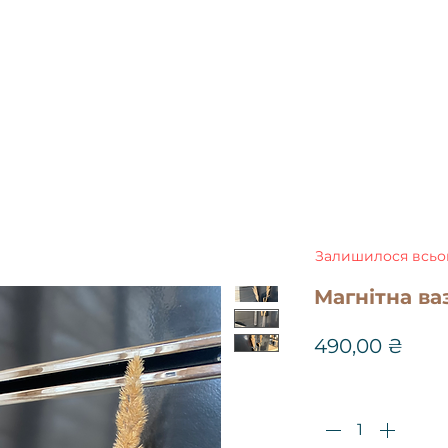
вироби
індивідуальні замовлення
догляд
подарункові сертифікати
відгуки
оплата і д
Залишилося всьог
Магнітна ва
Цін
490,00 ₴
Кількість
*