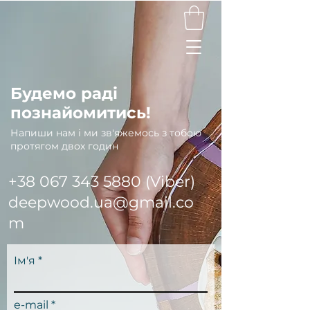
Будемо раді
познайомитись!
Напиши нам і ми зв'яжемось з тобою
протягом двох годин
+38 067 343 5880
(Viber)
deepwood.ua@gmail.co
m
Ім'я
e-mail