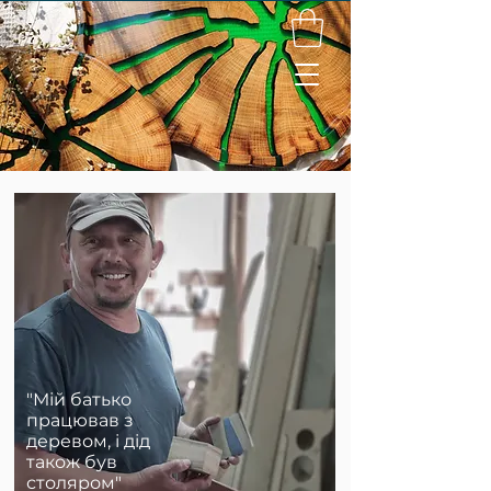
"Мій батько
працював з
деревом, і дід
також був
столяром"