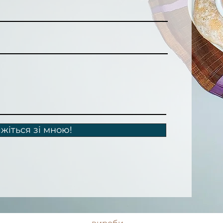
яжіться зі мною!