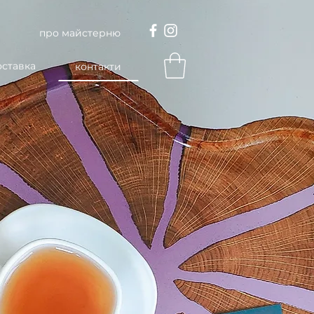
про майстерню
оставка
контакти