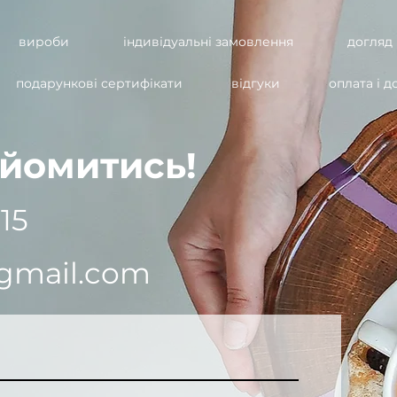
вироби
індивідуальні замовлення
догляд
подарункові сертифікати
відгуки
оплата і д
айомитись!
15
gmail.com