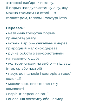
затишної кав’ярні чи офісу.
Її форма нагадує частинку лісу, яку
можна тримати на столі — з
характером, теплом і фактурністю.
Переваги:
▪️ незвична трикутна форма
привертає увагу
▪️ кожен виріб — унікальний через
природний малюнок дерева
▪️ ручна робота з використанням
натурального дуба
▪️ кольори смоли на вибір — під ваш
інтер'єр або настрій
▪️ пасує до підносів і костерів з нашої
колекції
▪️ можливість виготовлення у
комплекті
▪️ варіант персоналізації —
нанесення логотипу або напису