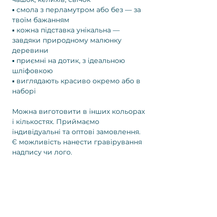
▪️ смола з перламутром або без — за
твоїм бажанням
▪️ кожна підставка унікальна —
завдяки природному малюнку
деревини
▪️ приємні на дотик, з ідеальною
шліфовкою
▪️ виглядають красиво окремо або в
наборі
Можна виготовити в інших кольорах
і кількостях. Приймаємо
індивідуальні та оптові замовлення.
Є можливість нанести гравірування
надпису чи лого.
вам
сподобається