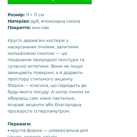
Розмір:
11 × 11 см
Матеріал:
дуб, епоксидна смола
Покриття:
еко-лак
Круглі дерев’яні костери з
наскрізними лініями, залитими
кольоровою смолою — це
поєднання природної текстури та
сучасної естетики. Вони не лише
захищають поверхні, а й додають
простору стильного акценту.
Форма — класика, що підходить до
будь-якого посуду. А колір смоли ти
обираєш сам: ніжні пастельні,
яскраві акценти або благородна
прозорість із перламутром.
Переваги:
▪️ кругла форма — універсальна для
чашок, келихів, свічок