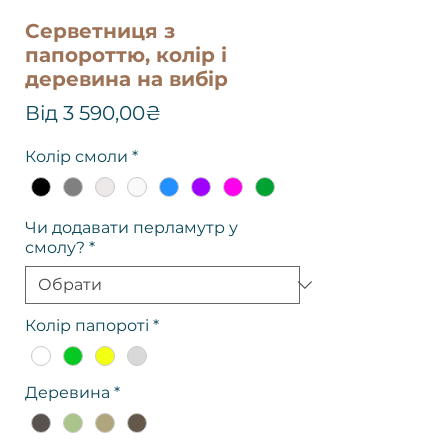
Серветниця з
папороттю, колір і
деревина на вибір
За
Від
3 590,00₴
розпродажем
Колір смоли
*
Чи додавати перламутр у
смолу?
*
Колір папороті
*
Деревина
*